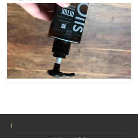
油
初
體
驗
Dr.
CC
達
克
希
希
精
油
關於 六匠力 文字倉庫