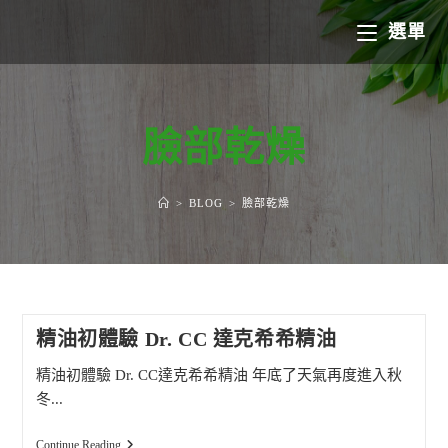
Skip
選單
to
content
臉部乾燥
>
BLOG
>
臉部乾燥
精油初體驗 Dr. CC 達克希希精油
精油初體驗 Dr. CC達克希希精油 年底了天氣再度進入秋
冬...
精
Continue Reading